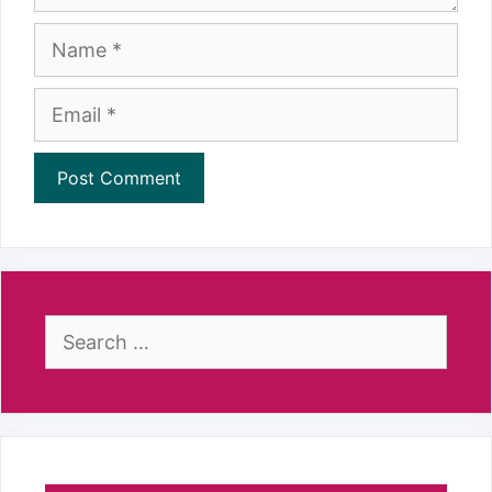
Name
Email
Search
for: