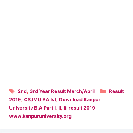
Tags
Categori
,
2nd
3rd Year Result March/April
Result
,
,
2019
CSJMU BA Ist
Download Kanpur
,
,
,
University B.A Part I
II
iii result 2019
www.kanpuruniversity.org