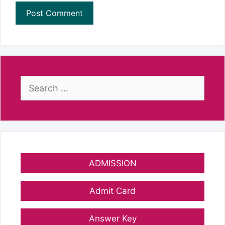
Search
for:
ADMISSION
Admit Card
Answer Key